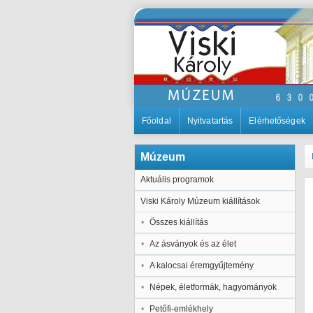
Főoldal
Nyitvatartás
Elérhetőségek
Múzeum
Aktuális programok
Viski Károly Múzeum kiállítások
Összes kiállítás
Az ásványok és az élet
A kalocsai éremgyűjtemény
Népek, életformák, hagyományok
Petőfi-emlékhely