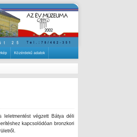
rkép
Közérdekű adatok
leletmentést végzett Bátya déli
derítéshez kapcsolódóan bronzkori
ületről.