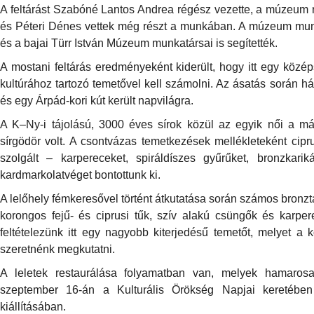
A feltárást Szabóné Lantos Andrea régész vezette, a múzeum r
és Péteri Dénes vettek még részt a munkában. A múzeum mun
és a bajai Türr István Múzeum munkatársai is segítették.
A mostani feltárás eredményeként kiderült, hogy itt egy közé
kultúrához tartozó temetővel kell számolni. Az ásatás során há
és egy Árpád-kori kút került napvilágra.
A K–Ny-i tájolású, 3000 éves sírok közül az egyik női a más
sírgödör volt. A csontvázas temetkezések mellékleteként cipr
szolgált – karpereceket, spiráldíszes gyűrűket, bronzkari
kardmarkolatvéget bontottunk ki.
A lelőhely fémkeresővel történt átkutatása során számos bronztár
korongos fejű- és ciprusi tűk, szív alakú csüngők és karpe
feltételezünk itt egy nagyobb kiterjedésű temetőt, melyet a 
szeretnénk megkutatni.
A leletek restaurálása folyamatban van, melyek hamaro
szeptember 16-án a Kulturális Örökség Napjai keretében 
kiállításában.