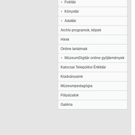
Fotótár
Könyvtár
Adattár
Archív programok, képek
Hírek
Online tartalmak
MúzeumDigitár online gyűjtemények
Kalocsai Települési Értéktár
Kiadványaink
Múzeumpedagógia
Pályázatok
Galéria