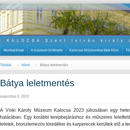
Munkatársak
A múzeum története
Kalocsai Múzeumbarátok Köre
Té
Főoldal
Hírek
Bátya leletmentés
Bátya leletmentés
augusztus 9, 2023
A Viski Károly Múzeum Kalocsa 2023 júliusában egy hetes 
határában. Egy korábbi terepbejáráshoz és műszeres leletfel
leletek, bronzlemezöv töredékei és karperecek kerültek elő a ter