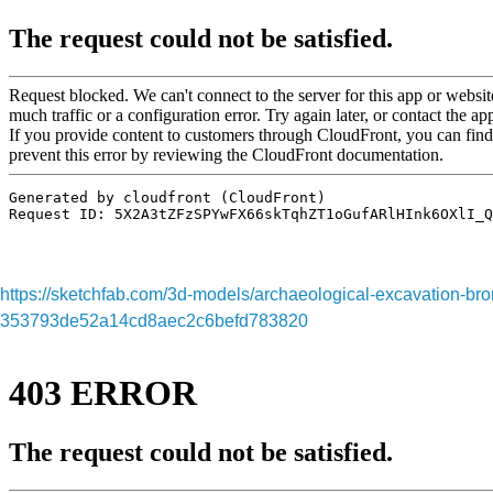
https://sketchfab.com/3d-models/archaeological-excavation-br
353793de52a14cd8aec2c6befd783820