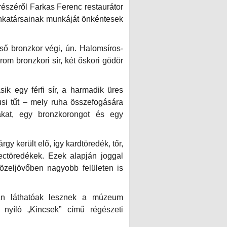
észéről Farkas Ferenc restaurátor
katársainak munkáját önkéntesek
pső bronzkor végi, ún. Halomsíros-
rom bronzkori sír, két őskori gödör
ik egy férfi sír, a harmadik üres
usi tűt – mely ruha összefogására
kákat, egy bronzkorongot és egy
gy került elő, így kardtöredék, tőr,
rectöredékek. Ezek alapján joggal
közeljövőben nagyobb felületen is
san láthatóak lesznek a múzeum
nyíló „Kincsek” című régészeti