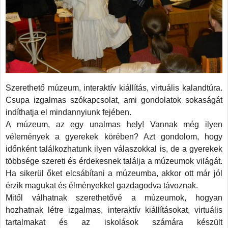
shopra
ltuk
a
et
rményünkbe.
émia
Szerethető múzeum, interaktív kiállítás, virtuális kalandtúra.
Csupa izgalmas szókapcsolat, ami gondolatok sokaságát
os
indíthatja el mindannyiunk fejében.
A múzeum, az egy unalmas hely! Vannak még ilyen
vélemények a gyerekek körében? Azt gondolom, hogy
kozás
időnként találkozhatunk ilyen válaszokkal is, de a gyerekek
többsége szereti és érdekesnek találja a múzeumok világát.
ett
Ha sikerül őket elcsábítani a múzeumba, akkor ott már jól
érzik magukat és élményekkel gazdagodva távoznak.
Mitől válhatnak szerethetővé a múzeumok, hogyan
ban
hozhatnak létre izgalmas, interaktív kiállításokat, virtuális
ük
tartalmakat és az iskolások számára készült