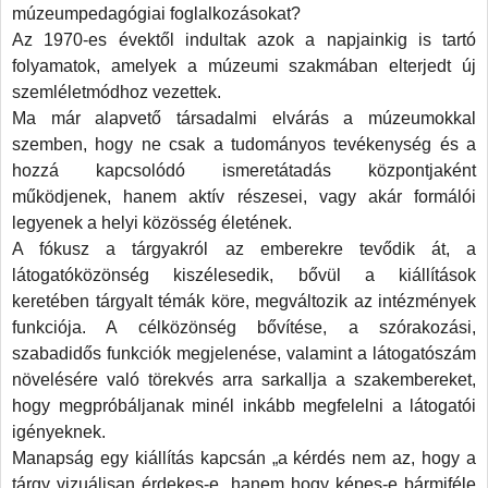
múzeumpedagógiai foglalkozásokat?
Az 1970-es évektől indultak azok a napjainkig is tartó
got.
folyamatok, amelyek a múzeumi szakmában elterjedt új
ethető
szemléletmódhoz vezettek.
um,
Ma már alapvető társadalmi elvárás a múzeumokkal
aktív
szemben, hogy ne csak a tudományos tevékenység és a
tás,
hozzá kapcsolódó ismeretátadás központjaként
lis
működjenek, hanem aktív részesei, vagy akár formálói
dtúra.
legyenek a helyi közösség életének.
a
A fókusz a tárgyakról az emberekre tevődik át, a
lmas
látogatóközönség kiszélesedik, bővül a kiállítások
pcsolat,
keretében tárgyalt témák köre, megváltozik az intézmények
olatok
funkciója. A célközönség bővítése, a szórakozási,
ságát
szabadidős funkciók megjelenése, valamint a látogatószám
hatja
növelésére való törekvés arra sarkallja a szakembereket,
hogy megpróbáljanak minél inkább megfelelni a látogatói
annyiunk
igényeknek.
en.
Manapság egy kiállítás kapcsán „a kérdés nem az, hogy a
tárgy vizuálisan érdekes-e, hanem hogy képes-e bármiféle