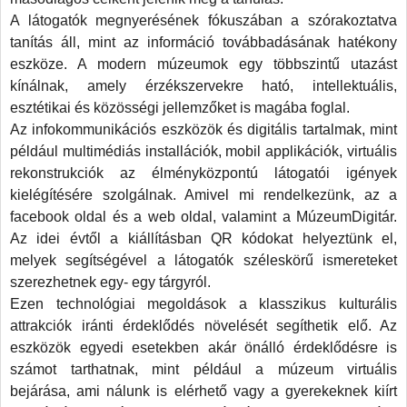
A látogatók megnyerésének fókuszában a szórakoztatva
tanítás áll, mint az információ továbbadásának hatékony
kat
eszköze. A modern múzeumok egy többszintű utazást
nyekkel
kínálnak, amely érzékszervekre ható, intellektuális,
agodva
esztétikai és közösségi jellemzőket is magába foglal.
znak.
Az infokommunikációs eszközök és digitális tartalmak, mint
például multimédiás installációk, mobil applikációk, virtuális
rekonstrukciók az élményközpontú látogatói igények
atnak
kielégítésére szolgálnak. Amivel mi rendelkezünk, az a
ethetővé
facebook oldal és a web oldal, valamint a MúzeumDigitár.
Az idei évtől a kiállításban QR kódokat helyeztünk el,
umok,
an
melyek segítségével a látogatók széleskörű ismereteket
atnak
szerezhetnek egy- egy tárgyról.
Ezen technológiai megoldások a klasszikus kulturális
mas,
attrakciók iránti érdeklődés növelését segíthetik elő. Az
aktív
eszközök egyedi esetekben akár önálló érdeklődésre is
tásokat,
számot tarthatnak, mint például a múzeum virtuális
lis
bejárása, ami nálunk is elérhető vagy a gyerekeknek kiírt
lmakat