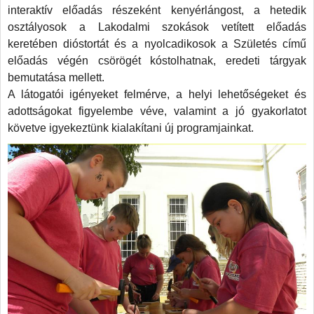
yek
interaktív előadás részeként kenyérlángost, a hetedik
osztályosok a Lakodalmi szokások vetített előadás
umi
keretében dióstortát és a nyolcadikosok a Születés című
mában
előadás végén csörögét kóstolhatnak, eredeti tárgyak
edt
bemutatása mellett.
A látogatói igényeket felmérve, a helyi lehetőségeket és
léletmódhoz
adottságokat figyelembe véve, valamint a jó gyakorlatot
tek.
követve igyekeztünk kialakítani új programjainkat.
vető
dalmi
ás
umokkal
ben,