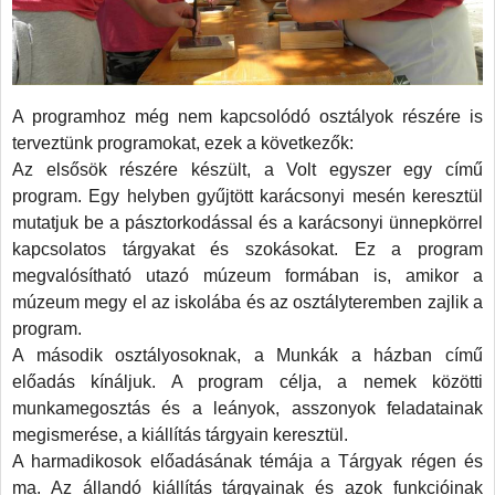
mányos
kenység
A programhoz még nem kapcsolódó osztályok részére is
terveztünk programokat, ezek a következők:
á
Az elsősök részére készült, a Volt egyszer egy című
solódó
program. Egy helyben gyűjtött karácsonyi mesén keresztül
retátadás
mutatjuk be a pásztorkodással és a karácsonyi ünnepkörrel
ontjaként
kapcsolatos tárgyakat és szokásokat. Ez a program
djenek,
megvalósítható utazó múzeum formában is, amikor a
em
múzeum megy el az iskolába és az osztályteremben zajlik a
program.
sei,
A második osztályosoknak, a Munkák a házban című
előadás kínáljuk. A program célja, a nemek közötti
munkamegosztás és a leányok, asszonyok feladatainak
lói
megismerése, a kiállítás tárgyain keresztül.
enek
A harmadikosok előadásának témája a Tárgyak régen és
ma. Az állandó kiállítás tárgyainak és azok funkcióinak