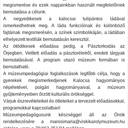
megismerése és ezek napjainkban használt megfelelőinek
sség
bemutatása a célunk.
nek.
A negyedikesek a kalocsai tulipántos ládával
ismerkedhetnek meg. A láda funkcióinak és különböző
sz
fajtáinak megismerésén, a színek szimbolikáján, a ládában
elhelyezett textíliák bemutatásán keresztül.
akról
Az ötödikesek előadása pedig, a Pásztorkodás az
Örjegben. Vetített előadás a pásztoréletről, eredeti tárgyak
rekre
bemutatásával. A program utazó múzeum formában is
ik
bemutatható.
A múzeumpedagógiai foglalkozások legfőbb célja, hogy a
gyerekek megismerkedjenek Kalocsa hagyományos
gatóközönség
népéletével, polgári hagyományaival, a múzeum
lesedik,
gyűjteményeiben őrzött kulturális örökséggel.
l
Várjuk észrevételeiket és ötleteiket a tervezett előadásokkal,
programokkal kapcsolatban!
ítások
Múzeumpedagógusunk készséggel áll az Önök
tében
rendelkezésére a marosimaria@viskikarolymuzeum.hu
alt