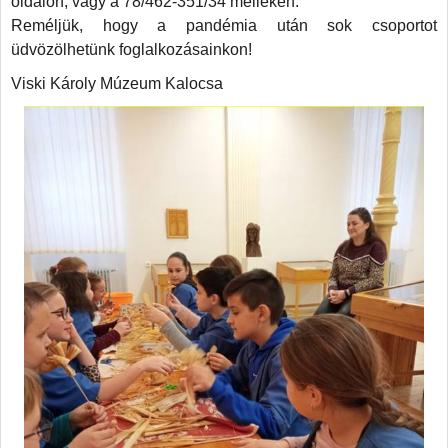
oldalon, vagy a 78/462-351/34 melléken.
k
Reméljük, hogy a pandémia után sok csoportot
üdvözölhetünk foglalkozásainkon!
áltozik
Viski Károly Múzeum Kalocsa
zmények
iója.
özönség
ése,
kozási,
adidős
iók
elenése,
int
gatószám
lésére