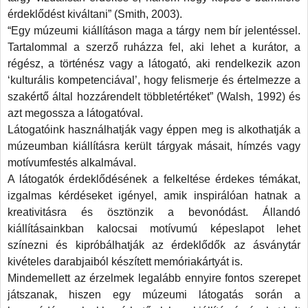
érdeklődést kiváltani” (Smith, 2003).
um,
“Egy múzeumi kiállításon maga a tárgy nem bír jelentéssel.
Tartalommal a szerző ruházza fel, aki lehet a kurátor, a
mas
régész, a történész vagy a látogató, aki rendelkezik azon
‘kulturális kompetenciával’, hogy felismerje és értelmezze a
ak
szakértő által hozzárendelt többletértéket” (Walsh, 1992) és
azt megossza a látogatóval.
Látogatóink használhatják vagy éppen meg is alkothatják a
mények
múzeumban kiállításra került tárgyak másait, hímzés vagy
motívumfestés alkalmával.
ekek
A látogatók érdeklődésének a felkeltése érdekes témákat,
ben?
izgalmas kérdéseket igényel, amik inspirálóan hatnak a
olom,
kreativitásra és ösztönzik a bevonódást. Állandó
kiállításainkban kalocsai motívumú képeslapot lehet
ként
színezni és kipróbálhatják az érdeklődők az ásványtár
kozhatunk
kivételes darabjaiból készített memóriakártyát is.
Mindemellett az érzelmek legalább ennyire fontos szerepet
szokkal
játszanak, hiszen egy múzeumi látogatás során a