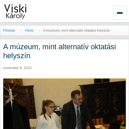
elt
zményvezető!
Főoldal
Hírek
A múzeum, mint alternatív oktatási helyszín
A múzeum, mint alternatív oktatási
eumok
helyszín
iváljának
november 9, 2020
mai
ramjaként,
um,
natív
ási
zín
el