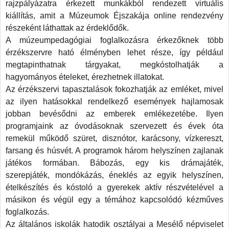
rajzpályázatra érkezett munkákból rendezett virtuális
kiállítás, amit a Múzeumok Éjszakája online rendezvény
részeként láthattak az érdeklődők.
ások
A múzeumpedagógiai foglalkozásra érkezőknek több
ára
lt
érzékszervre ható élményben lehet része, így például
umpedagógiai
megtapinthatnak tárgyakat, megkóstolhatják a
lkozásokat?
hagyományos ételeket, érezhetnek illatokat.
Az érzékszervi tapasztalások fokozhatják az emléket, mivel
az ilyen hatásokkal rendelkező események hajlamosak
-
jobban bevésődni az emberek emlékezetébe. Ilyen
programjaink az óvodásoknak szervezett és évek óta
ől
remekül működő szüret, disznótor, karácsony, vízkereszt,
tak
farsang és húsvét. A programok három helyszínen zajlanak
játékos formában. Bábozás, egy kis drámajáték,
szerepjáték, mondókázás, éneklés az egyik helyszínen,
inkig
ételkészítés és kóstoló a gyerekek aktív részvételével a
másikon és végül egy a témához kapcsolódó kézműves
foglalkozás.
matok,
Az általános iskolák hatodik osztályai a Mesélő népviselet