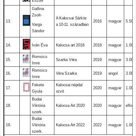
Eszter
Gallina
Zsolt-
A Kalocsai Sárköz
13.
2016
magyar
5.500.
Varga
a 10-11. században
Sándor
14.
Iván Éva
Kalocsa art 2018
2018
magyar
1.000.
Romsics
15.
Szarka Vëra
2019
magyar
3.000.
Imre
Romsics
16.
Vëra Szarka
2019
angol
3.000.
Imre
Fekete
Kalocsai népdal
17.
2020
magyar
1.000.
Gyula
szvit
Budai
18.
Viktória
Kalocsa Art 2020
2020
magyar
elfogy
szerk.
Budai
19.
Viktória
Kalocsa Art 2022
2022
magyar
1.000.
szerk.