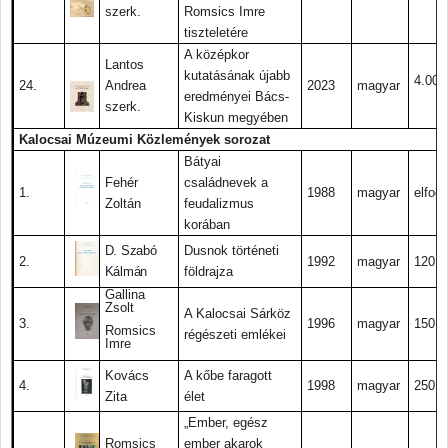
szerk.
Romsics Imre
tiszteletére
A középkor
Lantos
kutatásának újabb
4.000.
24.
Andrea
2023
magyar
eredményei Bács-
szerk.
Kiskun megyében
Kalocsai Múzeumi Közlemények sorozat
Bátyai
Fehér
családnevek a
1.
1988
magyar
elfogy
Zoltán
feudalizmus
korában
D. Szabó
Dusnok történeti
2.
1992
magyar
120.-
Kálmán
földrajza
Gallina
Zsolt
A Kalocsai Sárköz
3.
1996
magyar
150.-
Romsics
régészeti emlékei
Imre
Kovács
A kőbe faragott
4.
1998
magyar
250.-
Zita
élet
„Ember, egész
Romsics
ember akarok