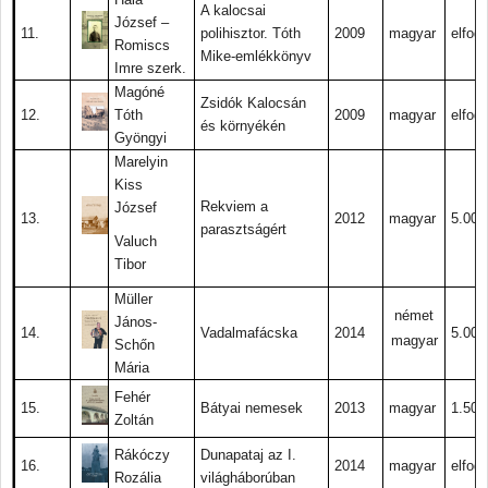
A kalocsai
József –
11.
polihisztor. Tóth
2009
magyar
elfogy
Romiscs
Mike-emlékkönyv
Imre szerk.
Magóné
Zsidók Kalocsán
12.
Tóth
2009
magyar
elfogy
és környékén
Gyöngyi
Marelyin
Kiss
Rekviem a
József
13.
2012
magyar
5.000.
parasztságért
Valuch
Tibor
Müller
német
János-
14.
Vadalmafácska
2014
5.000.
magyar
Schőn
Mária
Fehér
15.
Bátyai nemesek
2013
magyar
1.500.
Zoltán
Rákóczy
Dunapataj az I.
16.
2014
magyar
elfogy
Rozália
világháborúban