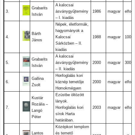
A kalocsai
Grabarits
3.
ásványgyűjtemény
1986
magyar
elfogy
István
– I. kiadás
Népek, életformák,
hagyományok a
Bárth
4.
Kalocsai
1988
magyar
100.-
János
Sárközben – II.
kiadás
A kalocsai
Grabarits
5.
ásványgyűjtemény
2000
magyar
300.-
István
– II. kiadás
Honfoglalás kori
Gallina
6.
köznép temetője
2000
magyar
elfogy
Zsolt
Homokmégyen
Ezüstbe öltözött
Kustár
lányok.
Rozália –
7.
Honfoglalás kori
2003
magyar
elfogy
Langó
sírok Harta
Péter
határában.
Középkori templom
Lantos
és temető