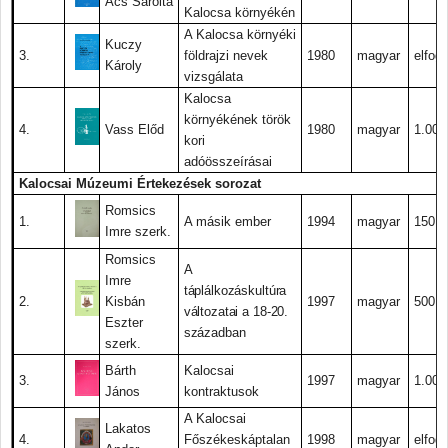
Ács Sarolta
Kalocsa környékén
A Kalocsa környéki
Kuczy
3.
földrajzi nevek
1980
magyar
elfogy
Károly
vizsgálata
Kalocsa
környékének török
4.
Vass Előd
1980
magyar
1.000.
kori
adóösszeírásai
Kalocsai Múzeumi Értekezések sorozat
Romsics
1.
A másik ember
1994
magyar
150.-
Imre szerk.
Romsics
A
Imre
táplálkozáskultúra
2.
Kisbán
1997
magyar
500.-
változatai a 18-20.
Eszter
században
szerk.
Bárth
Kalocsai
3.
1997
magyar
1.000.
János
kontraktusok
A Kalocsai
Lakatos
4.
Főszékeskáptalan
1998
magyar
elfogy