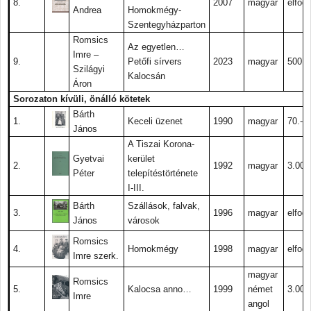
8.
2007
magyar
elfogy
Andrea
Homokmégy-
Szentegyházparton
Romsics
Az egyetlen…
Imre –
9.
Petőfi sírvers
2023
magyar
500.-
Szilágyi
Kalocsán
Áron
Sorozaton kívüli, önálló kötetek
Bárth
1.
Keceli üzenet
1990
magyar
70.-
János
A Tiszai Korona-
Gyetvai
kerület
2.
1992
magyar
3.000.
Péter
telepítéstörténete
I-III.
Bárth
Szállások, falvak,
3.
1996
magyar
elfogy
János
városok
Romsics
4.
Homokmégy
1998
magyar
elfogy
Imre szerk.
magyar
Romsics
5.
Kalocsa anno…
1999
német
3.000.
Imre
angol