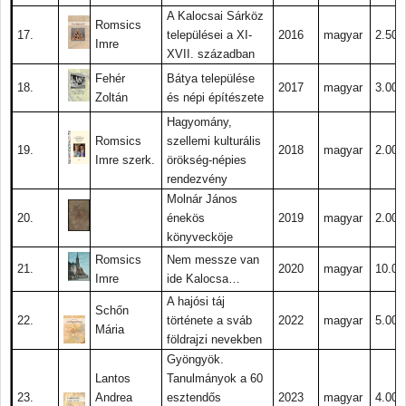
A Kalocsai Sárköz
Romsics
17.
települései a XI-
2016
magyar
2.500.
Imre
XVII. században
Fehér
Bátya települése
18.
2017
magyar
3.000.
Zoltán
és népi építészete
Hagyomány,
Romsics
szellemi kulturális
19.
2018
magyar
2.000.
Imre szerk.
örökség-népies
rendezvény
Molnár János
20.
énekös
2019
magyar
2.000.
könyvecköje
Romsics
Nem messze van
21.
2020
magyar
10.00
Imre
ide Kalocsa…
A hajósi táj
Schőn
22.
története a sváb
2022
magyar
5.000.
Mária
földrajzi nevekben
Gyöngyök.
Lantos
Tanulmányok a 60
23.
Andrea
esztendős
2023
magyar
4.000.