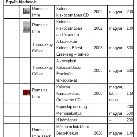
Egyéb kiadások
Romsics
Kalocsai
2002
magyar
2.000.
Imre
kiskocsmában CD
Kalocsai
Romsics
kiskocsmában
2002
magyar
1.000.
Imre
audiókazetta
A középkori
Thoroczkay
Kalocsa-Bácsi
2003
magyar
500.-
Gábor
Érsekség – térkép
A középkori
Thoroczkay
Kalocsa-Bácsi
2003
magyar
600.-
Gábor
Érsekség –
térképplakát
Kalocsa
magyar,
Romsics
Kamarakórus:
2008
latin,
1.500.
Imre
Örömzene CD
angol
Képeslap csomag
200.-
Memóriakártya
magyar
500.-
Hűtőmágnes
–
200.-
Múzeumi kutatások
Romsics
Bács-Kiskun
2020
magyar
1.000.
Imre szerk.