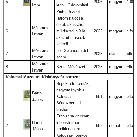
5.
2006
magyar
1.000.
Imre
lenni…” doromlási
Pintér József
Három kalocsai
érsek szakrális
Mészáros
6.
műkincsei a XIX.
2022
magyar
elfogy
István
század második
feléből
Mészáros
Los Splendore del
elfog
7.
2023
olasz
István
sacro
Mészáros
elfog
8.
Szent Művészet
2023
magyar
István
Kalocsai Múzeumi Kiskönyvtár sorozat
Népek, életformák,
hagyományok a
Bárth
1.
Kalocsai
1981
magyar
elfogy
János
Sárközben – I.
kiadás
Ethnische gruppen,
Bárth
lebensformen,
2.
1982
német
elfogy
János
traditionen im
Kalocsaer Sárköz