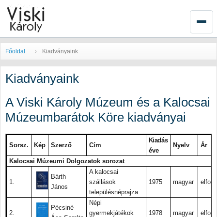
Főoldal
Kiadványaink
Kiadványaink
A Viski Károly Múzeum és a Kalocsai
Múzeumbarátok Köre kiadványai
Kiadás
Sorsz.
Kép
Szerző
Cím
Nyelv
Ár
éve
Kalocsai Múzeumi Dolgozatok sorozat
A kalocsai
Bárth
1.
szállások
1975
magyar
elfogy
János
településnéprajza
Népi
Pécsiné
2.
gyermekjátékok
1978
magyar
elfogy