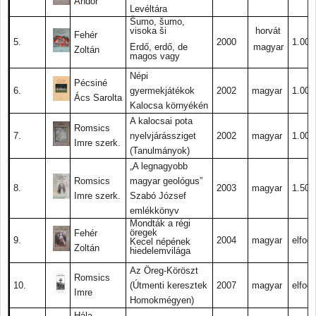
Andor
Levéltára
Š
umo, šumo,
visoka ši
horvát
Fehér
5.
2000
1.000.
Erdő, erdő, de
magyar
Zoltán
magos vagy
Népi
Pécsiné
6.
gyermekjátékok
2002
magyar
1.000.
Ács Sarolta
Kalocsa környékén
A kalocsai pota
Romsics
7.
nyelvjárássziget
2002
magyar
1.000.
Imre szerk.
(Tanulmányok)
„A legnagyobb
Romsics
magyar geológus”
8.
2003
magyar
1.500.
Imre szerk.
Szabó József
emlékkönyv
Mondták a régi
öregek
Fehér
9.
2004
magyar
elfogy
Kecel népének
Zoltán
hiedelemvilága
Az Öreg-Köröszt
Romsics
10.
(Útmenti keresztek
2007
magyar
elfogy
Imre
Homokmégyen)
Hála