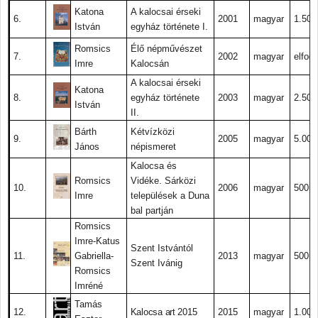
Katona
A kalocsai érseki
6.
2001
magyar
1.500.
István
egyház története I.
Romsics
Élő népművészet
7.
2002
magyar
elfogy
Imre
Kalocsán
A kalocsai érseki
Katona
8.
egyház története
2003
magyar
2.500.
István
II.
Bárth
Kétvízközi
9.
2005
magyar
5.000.
János
népismeret
Kalocsa és
Romsics
Vidéke. Sárközi
10.
2006
magyar
500.-
Imre
települések a Duna
bal partján
Romsics
Imre-Katus
Szent Istvántól
11.
Gabriella-
2013
magyar
500.-
Szent Ivánig
Romsics
Imréné
Tamás
12.
Kalocsa art 2015
2015
magyar
1.000.